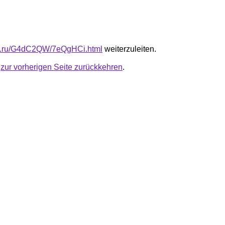
-fb.ru/G4dC2QW/7eQgHCi.html
weiterzuleiten.
u
zur vorherigen Seite zurückkehren
.