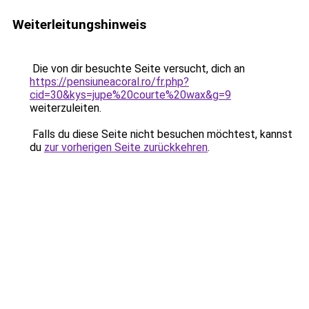
Weiterleitungshinweis
Die von dir besuchte Seite versucht, dich an
https://pensiuneacoral.ro/fr.php?
cid=30&kys=jupe%20courte%20wax&g=9
weiterzuleiten.
Falls du diese Seite nicht besuchen möchtest, kannst
du
zur vorherigen Seite zurückkehren
.