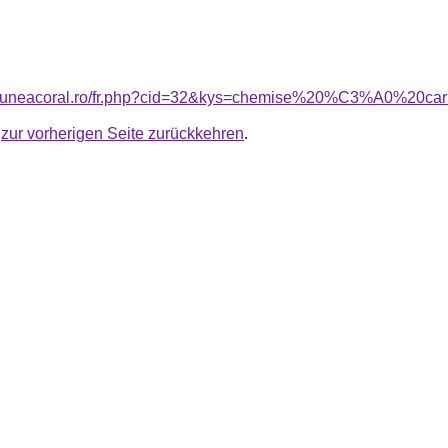
nsiuneacoral.ro/fr.php?cid=32&kys=chemise%20%C3%A0%20ca
u
zur vorherigen Seite zurückkehren
.