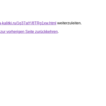
ta-kalitki.ru/1g37atY/8TRg1xw.html
weiterzuleiten.
u
zur vorherigen Seite zurückkehren
.