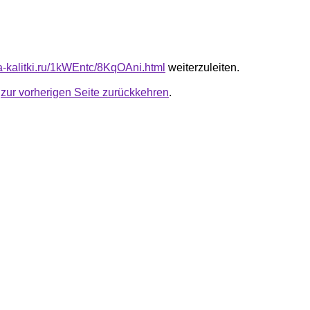
ta-kalitki.ru/1kWEntc/8KqOAni.html
weiterzuleiten.
u
zur vorherigen Seite zurückkehren
.