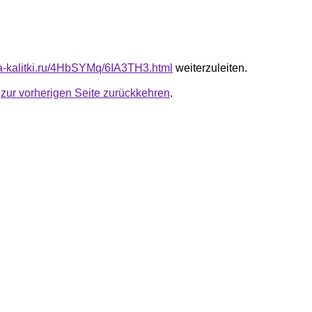
ota-kalitki.ru/4HbSYMq/6IA3TH3.html
weiterzuleiten.
u
zur vorherigen Seite zurückkehren
.