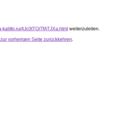
ta-kalitki.ru/4Jc0tTO/7fATJXa.html
weiterzuleiten.
u
zur vorherigen Seite zurückkehren
.