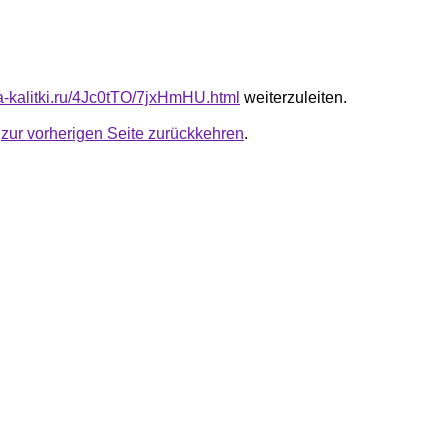
ta-kalitki.ru/4Jc0tTO/7jxHmHU.html
weiterzuleiten.
u
zur vorherigen Seite zurückkehren
.