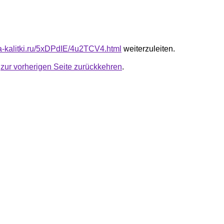
ta-kalitki.ru/5xDPdIE/4u2TCV4.html
weiterzuleiten.
u
zur vorherigen Seite zurückkehren
.