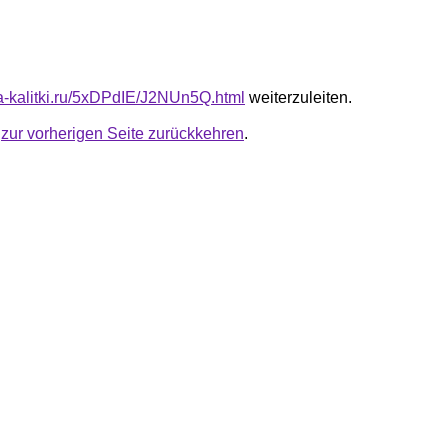
ota-kalitki.ru/5xDPdIE/J2NUn5Q.html
weiterzuleiten.
u
zur vorherigen Seite zurückkehren
.