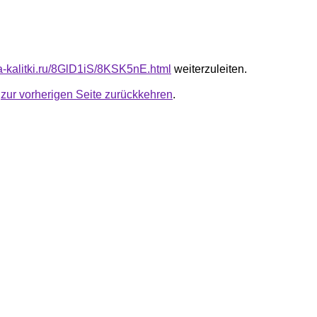
ta-kalitki.ru/8GlD1iS/8KSK5nE.html
weiterzuleiten.
u
zur vorherigen Seite zurückkehren
.