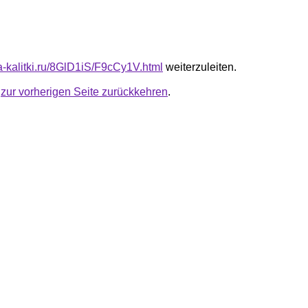
ta-kalitki.ru/8GlD1iS/F9cCy1V.html
weiterzuleiten.
u
zur vorherigen Seite zurückkehren
.