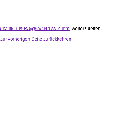
ta-kalitki.ru/9R3yg8a/4NrBWiZ.html
weiterzuleiten.
u
zur vorherigen Seite zurückkehren
.