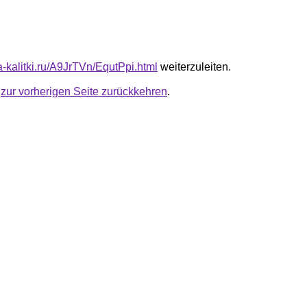
ta-kalitki.ru/A9JrTVn/EqutPpi.html
weiterzuleiten.
u
zur vorherigen Seite zurückkehren
.