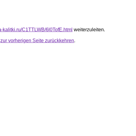
ta-kalitki.ru/C1TTLWB/6l0TofE.html
weiterzuleiten.
u
zur vorherigen Seite zurückkehren
.