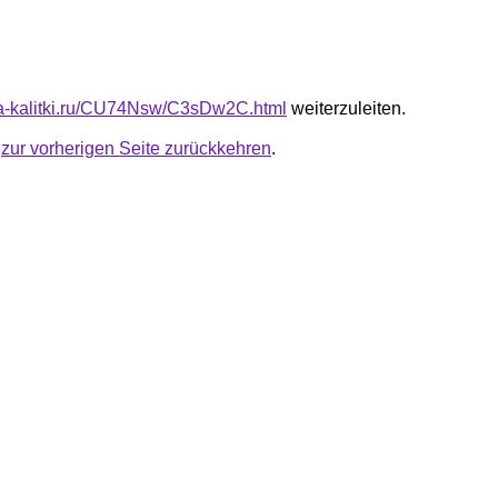
ota-kalitki.ru/CU74Nsw/C3sDw2C.html
weiterzuleiten.
u
zur vorherigen Seite zurückkehren
.