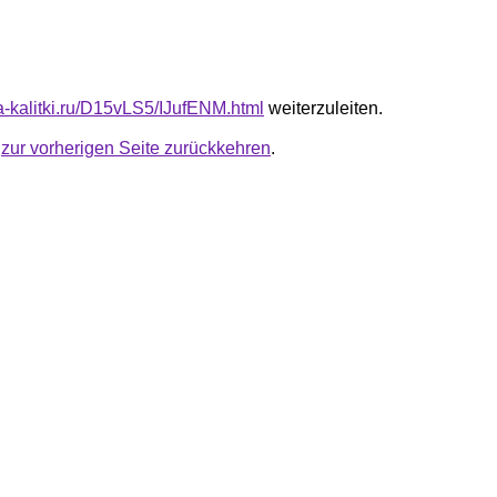
ta-kalitki.ru/D15vLS5/IJufENM.html
weiterzuleiten.
u
zur vorherigen Seite zurückkehren
.