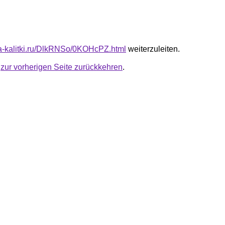
ota-kalitki.ru/DlkRNSo/0KOHcPZ.html
weiterzuleiten.
u
zur vorherigen Seite zurückkehren
.