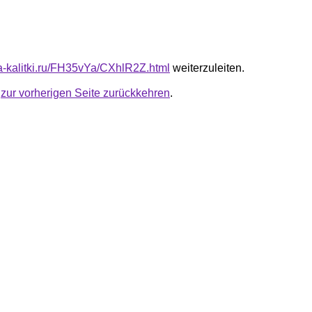
ota-kalitki.ru/FH35vYa/CXhlR2Z.html
weiterzuleiten.
u
zur vorherigen Seite zurückkehren
.